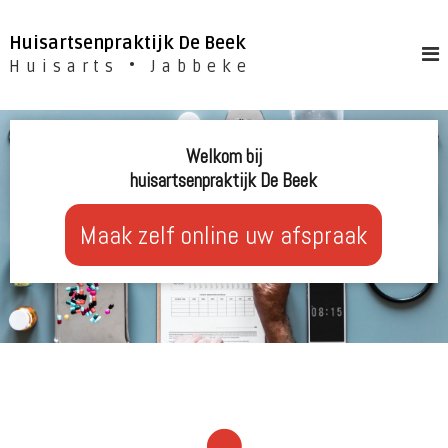
N
a
Huisartsenpraktijk De Beek
a
Huisarts • Jabbeke
r
d
e
i
Welkom bij
n
huisartsenpraktijk De Beek
h
o
u
Maak zelf online uw afspraak
d
s
p
r
i
n
g
e
n